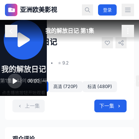
亚洲欧美影视
登录
我的解放日记 第1集
我的解放日记
나의 해방일지
第1集
•
2024
•
⭐ 9.2
我的解放日记
播放线路
第1集 - 나의 해방일지
00:00
80:00
超清 (1080P)
高清 (720P)
标清 (480P)
点击播放按钮开始观看
上一集
下一集
观众评论