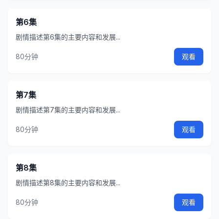
第6集
剧情描述第6集的主要内容和发展...
80分钟
观看
第7集
剧情描述第7集的主要内容和发展...
80分钟
观看
第8集
剧情描述第8集的主要内容和发展...
80分钟
观看