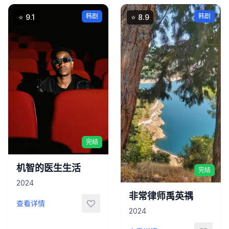
韩剧
韩剧
⭐ 9.1
⭐ 8.9
立
即
观
立
看
即
完结
观
看
机智的医生生活
完结
2024
非常律师禹英禑
查看详情
2024