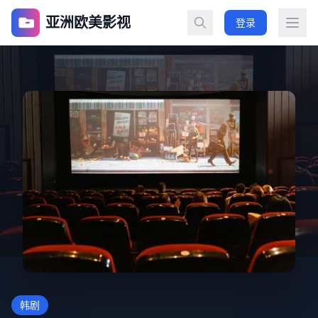
亚洲欧美影视
登录
韩剧