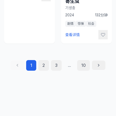
寄生虫
기생충
2024
132分钟
剧情
惊悚
社会
查看详情
1
2
3
...
10