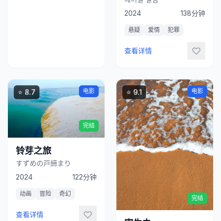
2024
138分钟
悬疑
爱情
犯罪
查看详情
立
电影
电影
⭐ 8.7
⭐ 9.1
即
观
看
完结
铃芽之旅
立
すずめの戸締まり
即
2024
122分钟
观
看
动画
冒险
奇幻
完结
查看详情